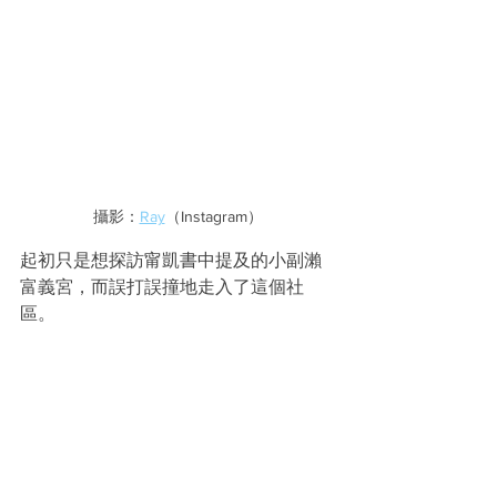
攝影：
Ray
（Instagram）
起初只是想探訪甯凱書中提及的小副瀨
富義宮，而誤打誤撞地走入了這個社
區。