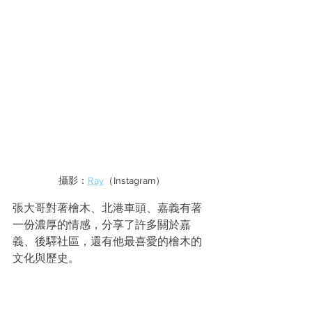
攝影：
Ray
（Instagram）
張大哥對著檜木、北港車頭、嘉義有著
一份濃厚的情感，分享了許多關於嘉
義、後驛社區，還有他最喜愛的檜木的
文化與歷史。