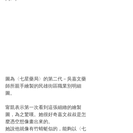
圖為〈七星藥局〉的第二代－吳嘉文藥
師所親手繪製的民雄街區職業別明細
圖。
甯凱表示第一次看到這張細緻的繪製
圖，為之驚嘆。她很好奇嘉文叔叔是怎
麼憑空想像畫出來的。
她說他就像有竹蜻蜓似的，能夠以〈七