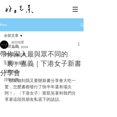
Post
全部文章
好日光景
全部文章
Jan 8, 2024
帶你深入最與眾不同的
空間活動記事
「裏」嘉義｜下港女子新書
主題活動策劃
分享會
品牌好日
日常光景
「朋友聽到我又要辦新書分享會大吃一
驚，怎麼書都發行了快半年還有場次
阿！」〈下港女子〉甯凱笑著和我們分
享著這段與朋友私底下的談話。