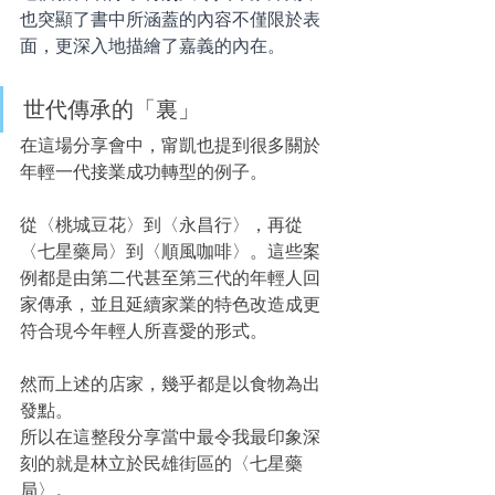
也突顯了書中所涵蓋的內容不僅限於表
面，更深入地描繪了嘉義的內在。
世代傳承的「裏」
在這場分享會中，甯凱也提到很多關於
年輕一代接業成功轉型的例子。
從〈桃城豆花〉到〈永昌行〉，再從
〈七星藥局〉到〈順風咖啡〉。這些案
例都是由第二代甚至第三代的年輕人回
家傳承，並且延續家業的特色改造成更
符合現今年輕人所喜愛的形式。
然而上述的店家，幾乎都是以食物為出
發點。
所以在這整段分享當中最令我最印象深
刻的就是林立於民雄街區的〈七星藥
局〉。