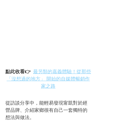
點此收看👉
最另類的嘉義體驗！從那些
「沒想過的地方」 開始的自媒體暢銷作
家之路
從訪談分享中，能輕易發現甯凱對於經
營品牌、介紹家鄉很有自己一套獨特的
想法與做法。