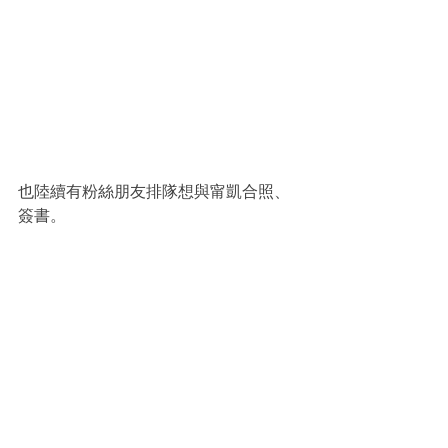
也陸續有粉絲朋友排隊想與甯凱合照、
簽書。