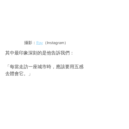
攝影：
Ray
（Instagram）
其中最印象深刻的是他告訴我們：
「每當走訪一座城市時，應該要用五感
去體會它。」
「看、聽、嗅、嚐、觸。」
唯有這樣才能真正的去了解一座城市的
文化和背景。