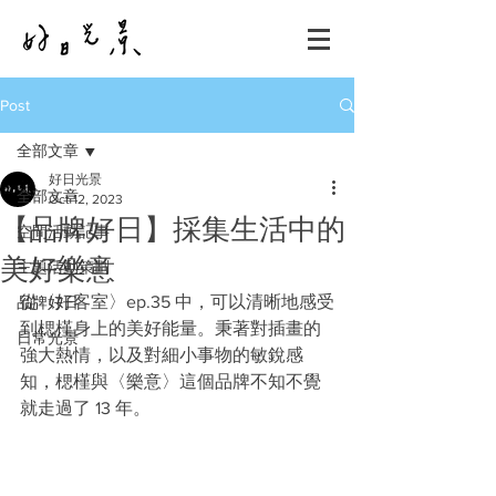
Post
全部文章
好日光景
全部文章
Oct 12, 2023
【品牌好日】採集生活中的
空間活動記事
美好樂意
主題活動策劃
從〈好客室〉ep.35 中，可以清晰地感受
品牌好日
到楒槿身上的美好能量。秉著對插畫的
日常光景
強大熱情，以及對細小事物的敏銳感
知，楒槿與〈樂意〉這個品牌不知不覺
就走過了 13 年。