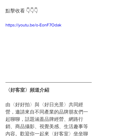
點擊收看 👇👇👇
https://youtu.be/o-EonF7Odak
〈好客室〉頻道介紹
由〈好好拍〉與〈好日光景〉共同經
營，邀請來自不同產業的品牌朋友們一
起聊聊，話題涵蓋品牌經營、網路行
銷、商品攝影、視覺美感、生活趣事等
內容。歡迎你一起來〈好客室〉坐坐聊