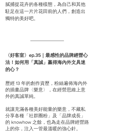
膩捕捉花卉的各種樣態，為自己和其他
駐足在這一片片花田前的人們，創造出
獨特的美好吧。
〈好客室〉ep.35｜最感性的品牌經營心
法！如何用「真誠」贏得海內外文具迷
的心？
歷經 13 年的創作資歷，粉絲遍佈海內外
的插畫品牌〈樂意〉，在經營思維上意
外的真誠單純。
就讓充滿各種美好能量的樂意，不藏私
分享各種「社群圈粉」及「品牌成長」
的 knowhow 之餘，也為走在品牌經營路
上的你，注入一管最溫暖的強心針。