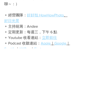
聊～：）
⚬ 經營團隊：
好好拍 HowHowPhoto
、
好日光景
⚬ 主持統籌：Andee
⚬ 定期更新：每週三，下午 6 點
⚬ Youtube 收看連結：
立即前往
⚬ Podcast 收聽連結：
Apple
｜
Google
｜
Spotify
｜
KKBox
｜
Firstory
好日光景
品牌分享
品牌好日