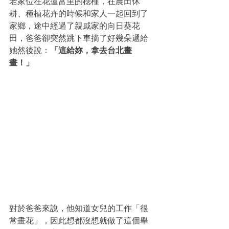
老家位在花蓮富里的楒槿，在農田休
耕、種植花卉的時候和家人一起回到了
家鄉，途中經過了親戚家的向日葵花
田，爸爸卻突然跳下車摘了好幾朵遞給
她然後說：
「這給妳，拿去台北畫
畫！」
對於爸爸來說，他知道女兒的工作「很
常畫花」，因此想都沒想就做了這個舉