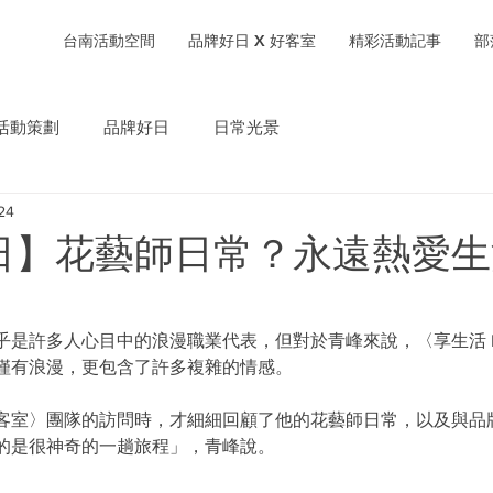
台南活動空間
品牌好日 X 好客室
精彩活動記事
部
活動策劃
品牌好日
日常光景
24
日】花藝師日常？永遠熱愛生
乎是許多人心目中的浪漫職業代表，但對於青峰來說，〈享生活 F
僅有浪漫，更包含了許多複雜的情感。
客室〉團隊的訪問時，才細細回顧了他的花藝師日常，以及與品
的是很神奇的一趟旅程」，青峰說。