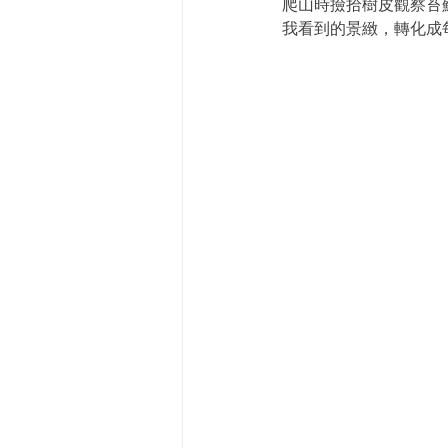
爬山時撿拾樹皮觀察苔
我看到的景緻，轉化成