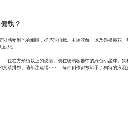
與偏執？
清晰感受到他的細膩，從苔球植栽、主題花飾，以及婚禮捧花，
思妙想。
」，住在方形植栽上的恐龍、裝在玻璃容器中的綠色小星球、鋼
的艾草掛飾、過年注連繩⋯⋯，每件創作都被賦予了獨特的浪漫