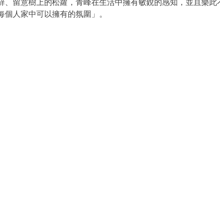
蘚、留意樹上的松蘿，青峰在生活中擁有敏銳的感知，並且樂此
每個人家中可以擁有的氛圍」。