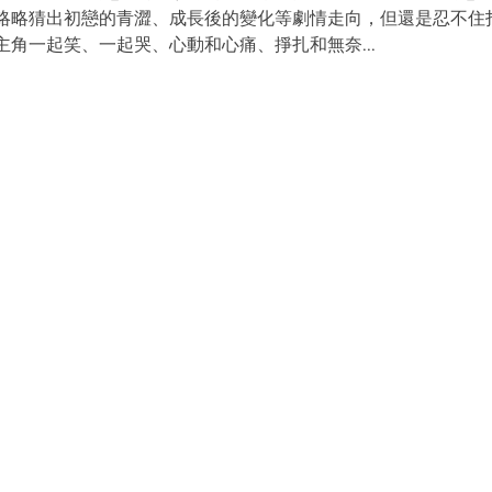
略猜出初戀的青澀、成長後的變化等劇情走向，但還是忍不住打開N
角一起笑、一起哭、心動和心痛、掙扎和無奈...