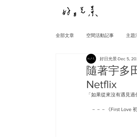
全部文章
空間活動記事
主題
好日光景
Dec 5, 20
隨著宇多田光
Netflix
「如果從來沒有遇見過
　－－－《First Love