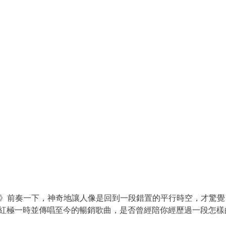
Love》前奏一下，神奇地讓人像是回到一段錯置的平行時空，才驚覺《Fir
首紅極一時並傳唱至今的暢銷歌曲，是否曾經陪你經歷過一段怎樣