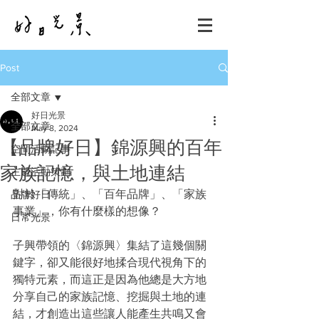
Post
全部文章
好日光景
全部文章
May 8, 2024
【品牌好日】錦源興的百年
空間活動記事
家族記憶，與土地連結
主題活動策劃
對於「傳統」、「百年品牌」、「家族
品牌好日
事業」，你有什麼樣的想像？
日常光景
子興帶領的〈錦源興〉集結了這幾個關
鍵字，卻又能很好地揉合現代視角下的
獨特元素，而這正是因為他總是大方地
分享自己的家族記憶、挖掘與土地的連
結，才創造出這些讓人能產生共鳴又會