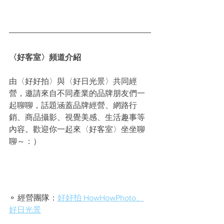
〈好客室〉頻道介紹
由〈好好拍〉與〈好日光景〉共同經
營，邀請來自不同產業的品牌朋友們一
起聊聊，話題涵蓋品牌經營、網路行
銷、商品攝影、視覺美感、生活趣事等
內容。歡迎你一起來〈好客室〉坐坐聊
聊～：）
⚬ 經營團隊：
好好拍 HowHowPhoto
、
好日光景
⚬ 主持統籌：Andee