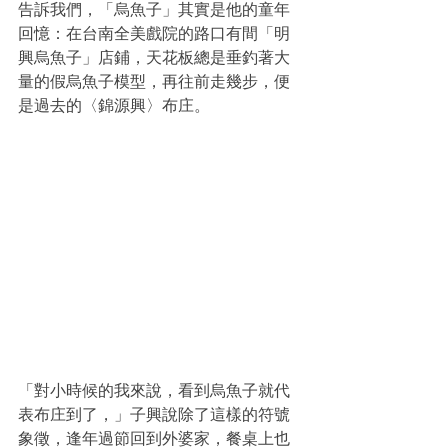
告訴我們，「烏魚子」其實是他的童年
回憶：在台南全美戲院的路口有間「明
興烏魚子」店鋪，天花板總是垂釣著大
量的假烏魚子模型，再往前走幾步，便
是過去的〈錦源興〉布庄。
「對小時候的我來說，看到烏魚子就代
表布庄到了，」子興說除了這樣的符號
象徵，逢年過節回到外婆家，餐桌上也