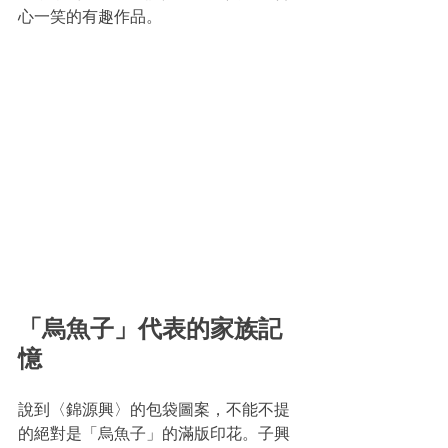
心一笑的有趣作品。
「烏魚子」代表的家族記
憶
說到〈錦源興〉的包袋圖案，不能不提
的絕對是「烏魚子」的滿版印花。子興