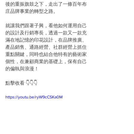
後的重振旗鼓之下，走出了一條百年布
庄品牌事業的轉型之路。 
就讓我們跟著子興，看他如何運用自己
的設計及行銷專長，透過一款又一款充
滿在地記憶的印花設計，在品牌推廣、
產品銷售、通路經營、社群經營上抓住
重點關鍵，同時也結合他特有的藝術家
個性，在兼顧商業的基礎上，保有自己
的偏執與浪漫！
點擊收看 👇👇👇
https://youtu.be/ryW9cCSKa0M