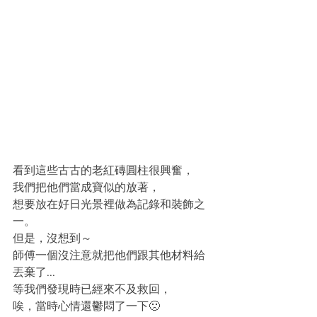
看到這些古古的老紅磚圓柱很興奮，
我們把他們當成寶似的放著，
想要放在好日光景裡做為記錄和裝飾之
一。
但是，沒想到～
師傅一個沒注意就把他們跟其他材料給
丟棄了... 
等我們發現時已經來不及救回，
唉，當時心情還鬱悶了一下🙁