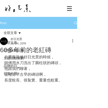
Post
全部文章
好日光景
全部文章
Jul 24, 2019
60多年前的老紅磚
空間活動記事
在重新裝修好日光景的時候，
主題活動策劃
師傅用水刀洗出了圓柱狀的磚頭，
品牌好日
他跟我們聊著，
日常光景
這種古早古早的磚頭啊，
長度較長、很紮實、重量也較重。