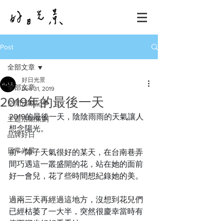
Post
全部文章
好日光景
全部文章
Dec 31, 2019
2019年的最後一天
空間活動記事
2019的最後一天，陰陰雨雨的天氣讓人
主題活動策劃
想念陽光。
品牌好日
日常光景
前一陣子天氣很好的某天，在台南巷弄
間巧遇這一叢盛開的花，站在她的面前
好一會兒，花了些時間想紀錄她的美。
過兩三天再經過這地方，沒想到花兒們
已經枯萎了一大半，突然很慶幸當時有