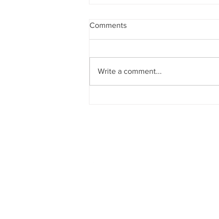
Comments
Write a comment...
異域穿梭：匯聚十年能量，身
歷其境的沉浸式光雕音樂演出
- 高雄鼓道場ｘ平安ｘKalmarr
Lam