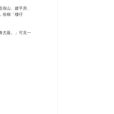
造假山、建平房、
，俗稱「樓仔
峰尤最。」可見一