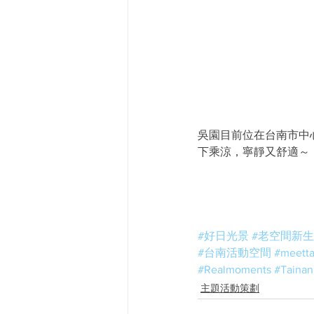
吳園目前位在台南市中
下乘涼，寧靜又舒適～
#好日光景
#老空間新
#台南活動空間
#meetta
#Realmoments
#Tainan
主題活動策劃