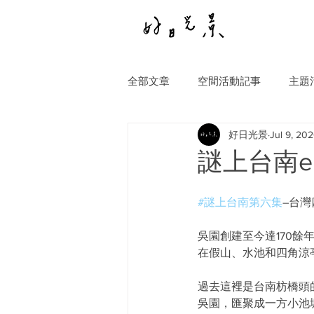
全部文章
空間活動記事
主題
好日光景
Jul 9, 20
謎上台南e
#謎上台南第六集
–台灣
吳園創建至今達170
在假山、水池和四角涼
過去這裡是台南枋橋頭
吳園，匯聚成一方小池