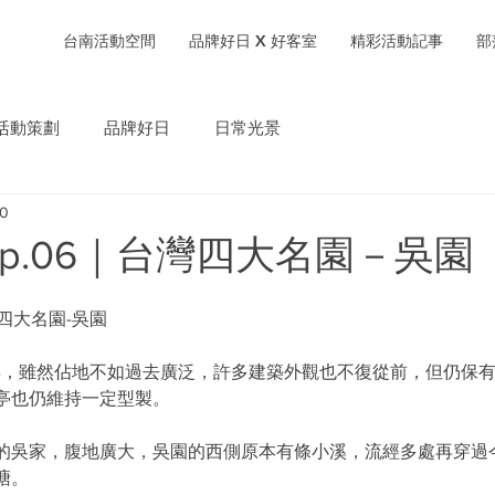
台南活動空間
品牌好日 X 好客室
精彩活動記事
部
活動策劃
品牌好日
日常光景
20
p.06｜台灣四大名園－吳園
四大名園-吳園
餘年，雖然佔地不如過去廣泛，許多建築外觀也不復從前，但仍保
亭也仍維持一定型製。
的吳家，腹地廣大，吳園的西側原本有條小溪，流經多處再穿過
塘。