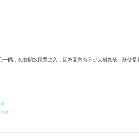
心一隅，免費開放民眾進入，因為園內有不少大樹為蔭，既使是
生命
inan