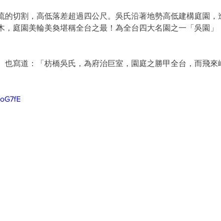
流的切割，高低落差超過四公尺。吳氏沿著地勢高低建構庭園，
木，庭園美輪美奐堪稱全台之最！為全台四大名園之一「吳園」
〉也寫道：「枋橋吳氏，為府治巨室，園庭之勝甲全台，而飛來
IoG7fE