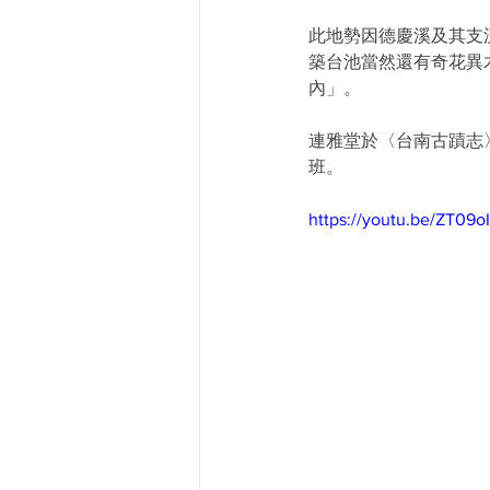
此地勢因德慶溪及其支
築台池當然還有奇花異
內」。
連雅堂於〈台南古蹟志
班。
https://youtu.be/ZT09o