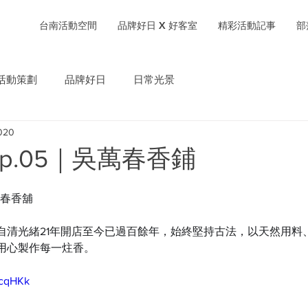
台南活動空間
品牌好日 X 好客室
精彩活動記事
部
活動策劃
品牌好日
日常光景
020
p.05｜吳萬春香鋪
萬春香舖
自清光緒21年開店至今已過百餘年，始終堅持古法，以天然用料
用心製作每一炷香。
ycqHKk