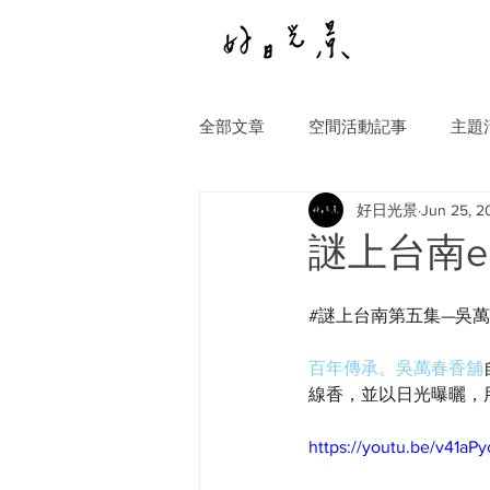
全部文章
空間活動記事
主題
好日光景
Jun 25, 2
謎上台南e
#謎上台南第五集
—吳
百年傳承。吳萬春香舖
線香，並以日光曝曬，
https://youtu.be/v41aP