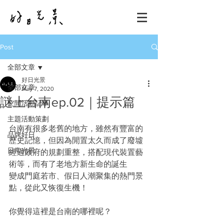
Post
全部文章
好日光景
全部文章
May 7, 2020
謎上台南ep.02｜提示篇
空間活動記事
主題活動策劃
台南有很多老舊的地方，雖然有豐富的
品牌好日
歷史記憶，但因為閒置太久而成了廢墟
日常光景
經過政府的規劃重整，搭配現代裝置藝
術等，而有了老地方新生命的誕生
變成門庭若市、假日人潮聚集的熱門景
點，從此又恢復生機！
你覺得這裡是台南的哪裡呢？