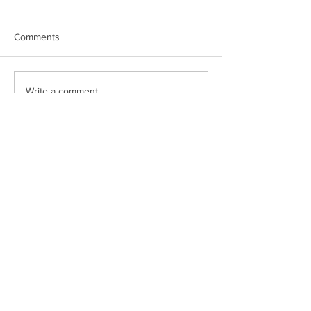
Comments
Write a comment...
令人會心一笑的袖珍佛像
前所未有～結合
雕刻：刻刻佛｜五十印展
常與音樂的聖誕
︱Aesop Shoes
景
空間租借
​資訊分享
洽詢空間資訊
品牌好日
預約場勘時間
主題活動策劃
立即預訂場地
部落格