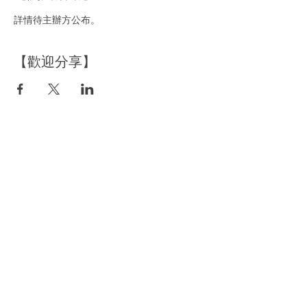
詳情待主辦方公布。
【歡迎分享】
空間租借
​資訊分享
洽詢空間資訊
品牌好日
預約場勘時間
主題活動策劃
立即預訂場地
部落格