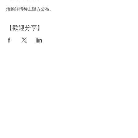
活動詳情待主辦方公布。
【歡迎分享】
空間租借
​資訊分享
洽詢空間資訊
品牌好日
預約場勘時間
主題活動策劃
立即預訂場地
部落格