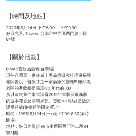
【時間及地點】
2020年6月24日 下午6:00 – 下午9:30
好日光景, Taiwan, 台南市中西區西門路二段
84號
【關於活動】
OMAR普飲品酒會(台南場)
現任台灣單一麥芽威士忌品酒研究社理事長黑
老闆曾說：普飲才是一家酒廠的靈魂!!! 雖然黑
老闆的普飲都是霸凌(80)年代的 XD 
所以這次我們來試試看2015年首版及最新版
的波本花香及雪莉果乾、豐收No.1以及首版的
泥煤普飲(免稅通路限定)吧 ~
時間：109年6月24日(三) 晚上7:00-8:30(準時
開場) 
地點：好日光景(台南市中西區西門路二段84
號3樓) 