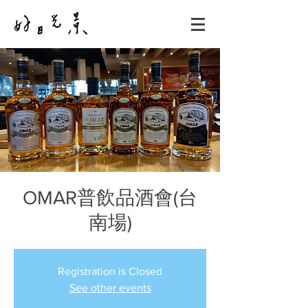
OMAR普飲品酒會(台
南場)
Registration is Closed
See other events