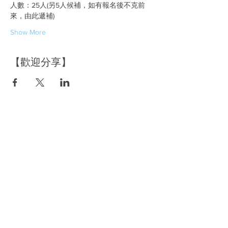
人數：25人(另5人候補，如有報名後不克前
來，由此遞補) 
Show More
【歡迎分享】
空間租借
​資訊分享
洽詢空間資訊
品牌好日
預約場勘時間
主題活動策劃
立即預訂場地
部落格