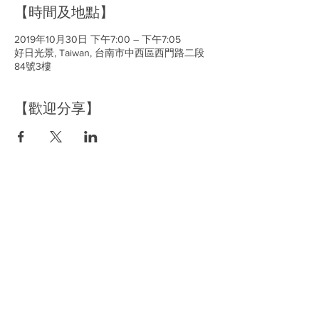
【時間及地點】
2019年10月30日 下午7:00 – 下午7:05
好日光景, Taiwan, 台南市中西區西門路二段
84號3樓
【歡迎分享】
空間租借
​資訊分享
洽詢空間資訊
品牌好日
預約場勘時間
主題活動策劃