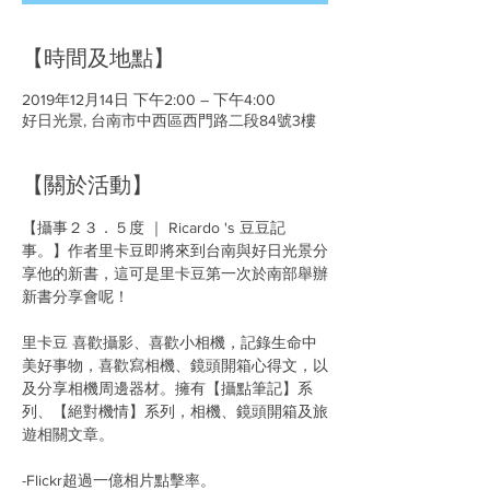
【時間及地點】
2019年12月14日 下午2:00 – 下午4:00
好日光景, 台南市中西區西門路二段84號3樓
【關於活動】
【攝事２３．５度 ｜ Ricardo 's 豆豆記
事。】作者里卡豆即將來到台南與好日光景分
享他的新書，這可是里卡豆第一次於南部舉辦
里卡豆 喜歡攝影、喜歡小相機，記錄生命中
美好事物，喜歡寫相機、鏡頭開箱心得文，以
及分享相機周邊器材。擁有【攝點筆記】系
列、【絕對機情】系列，相機、鏡頭開箱及旅
-Flickr超過一億相片點擊率。
